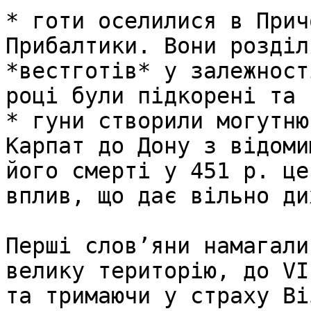
* готи оселилися в Прич
Прибалтики. Вони розділ
*вестготів* у залежност
році були підкорені та 
* гуни створили могутню
Карпат до Дону з відоми
його смерті у 451 р. це
вплив, що дає вільно ди
Перші слов’яни намагали
велику територію, до VI
та тримаючи у страху Ві