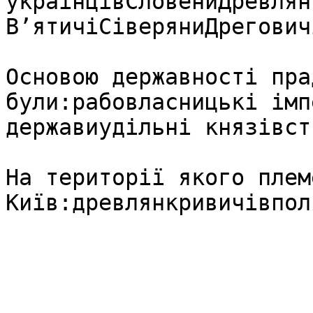
українцівСловениДревлян
В’ятичіСіверяниДрегович
Основою державності пра
були:рабовласницькі імп
державиудільні князівств
На території якого плем