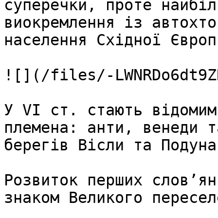
суперечки, проте найбіл
виокремлення із автохто
населення Східної Європи
![](/files/-LWNRDo6dt9Z
У VI ст. стають відомим
племена: анти, венеди т
берегів Вісли та Подуна
Розвиток перших слов’ян
знаком Великого пересел