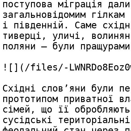
поступова міграція дали
загальновідомим гілкам 
і південній. Саме східн
тиверці, уличі, волинян
поляни – були пращурами
![](/files/-LWNRDo8Eoz0
Східні слов’яни були пе
прототипом приватної вл
сімей, що її обробляють
сусідські територіальні
феодальний стан через п